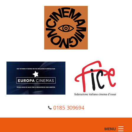
0185 309694
MENU