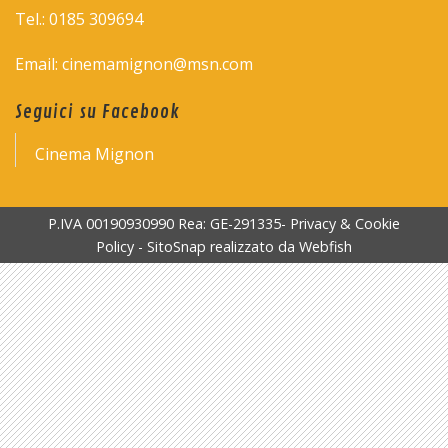
Tel.: 0185 309694
Email: cinemamignon@msn.com
Seguici su Facebook
Cinema Mignon
P.IVA 00190930990 Rea: GE-291335-
Privacy & Cookie
Policy
-
SitoSnap
realizzato da
Webfish