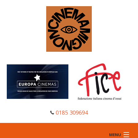
0185 309694
MENU