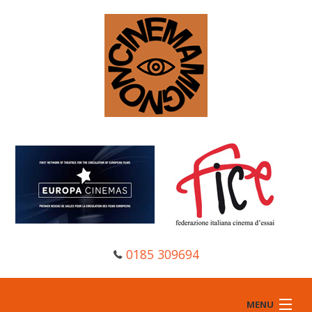
0185 309694
MENU