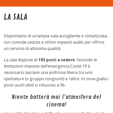
Home
LA SALA
La sala
Disponiamo di un’ampia sala accogliente e climatizzata,
Programma
con comode sedute e ottimi impianti audio per offrire
un servizio di altissima qualità.
Eventi
La sala dispone di
193 posti a sedere
. Secondo le
Tariffe
limitazioni imposte dall’emergenza Covid-19 è
necessario lasciare una poltrona libera tra uno
Trasparenza
spettatore (o gruppo congiunti) e l’altro. In zona gialla i
posti usufruibili si riducono a 96.
Contatti
Niente batterà mai l’atmosfera del
cinema!