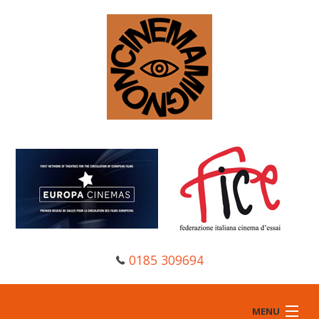
0185 309694
MENU