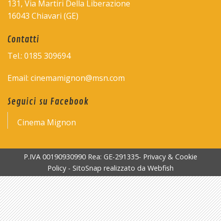
131, Via Martiri Della Liberazione
16043 Chiavari (GE)
Contatti
Tel.: 0185 309694
Email: cinemamignon@msn.com
Seguici su Facebook
Cinema Mignon
P.IVA 00190930990 Rea: GE-291335-
Privacy & Cookie
Policy
-
SitoSnap
realizzato da
Webfish