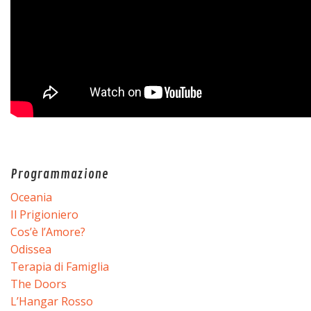
Programmazione
Oceania
Il Prigioniero
Cos’è l’Amore?
Odissea
Terapia di Famiglia
The Doors
L’Hangar Rosso