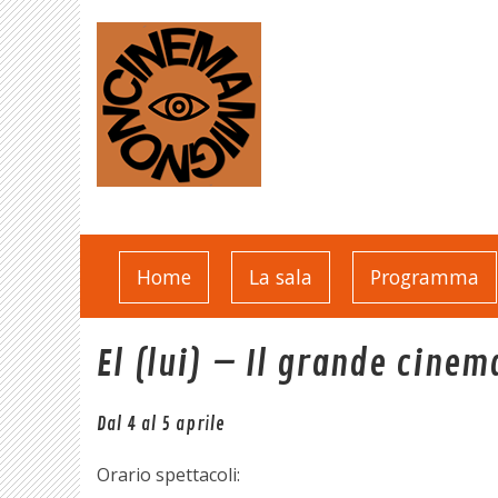
Home
La sala
Programma
El (lui) – Il grande cinem
Dal 4 al 5 aprile
Orario spettacoli: