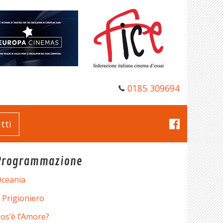
0185 309694
tti
Programmazione
ceania
l Prigioniero
os’è l’Amore?