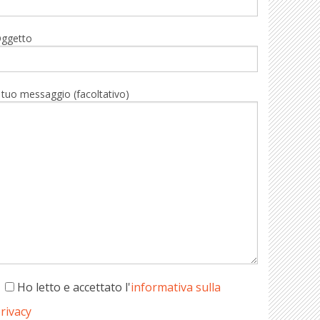
ggetto
l tuo messaggio (facoltativo)
Ho letto e accettato l'
informativa sulla
rivacy