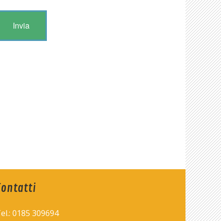
Contatti
el.: 0185 309694