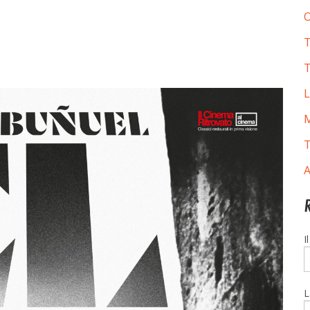
O
T
T
L
M
T
A
I
L