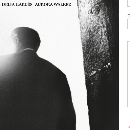
O
I
p