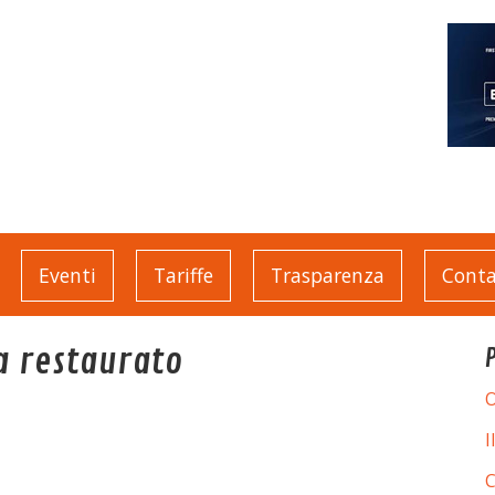
Eventi
Tariffe
Trasparenza
Conta
a restaurato
O
I
C