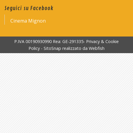
Seguici su Facebook
Cinema Mignon
P.IVA 00190930990 Rea: GE-291335-
Privacy & Cookie
Policy
-
SitoSnap
realizzato da
Webfish