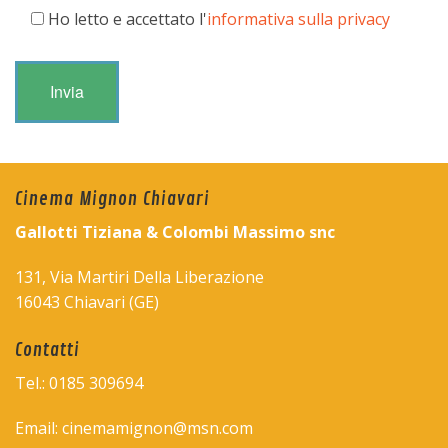
Ho letto e accettato l'
informativa sulla privacy
Cinema Mignon Chiavari
Gallotti Tiziana & Colombi Massimo snc
131, Via Martiri Della Liberazione
16043 Chiavari (GE)
Contatti
Tel.: 0185 309694
Email: cinemamignon@msn.com