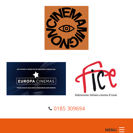
0185 309694
MENU