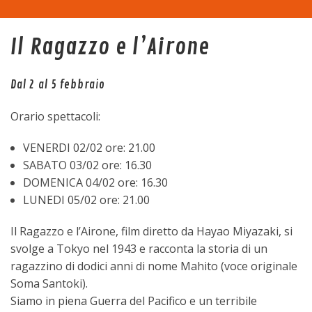
Home
Il Ragazzo e l’Airone
La sala
Dal 2 al 5 febbraio
Programma
Orario spettacoli:
Eventi
VENERDI 02/02 ore: 21.00
SABATO 03/02 ore: 16.30
Tariffe
DOMENICA 04/02 ore: 16.30
LUNEDI 05/02 ore: 21.00
Trasparenza
Il Ragazzo e l’Airone, film diretto da Hayao Miyazaki, si
svolge a Tokyo nel 1943 e racconta la storia di un
Contatti
ragazzino di dodici anni di nome Mahito (voce originale
Soma Santoki).
Siamo in piena Guerra del Pacifico e un terribile