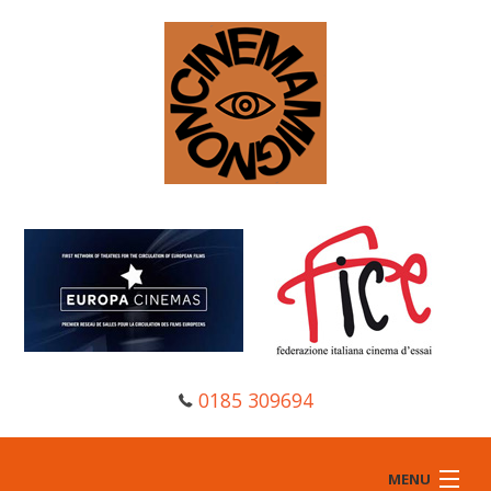
0185 309694
MENU