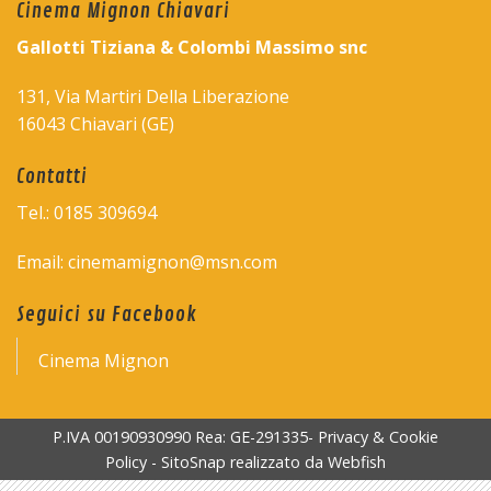
Cinema Mignon Chiavari
Gallotti Tiziana & Colombi Massimo snc
131, Via Martiri Della Liberazione
16043 Chiavari (GE)
Contatti
Tel.: 0185 309694
Email: cinemamignon@msn.com
Seguici su Facebook
Cinema Mignon
P.IVA 00190930990 Rea: GE-291335-
Privacy & Cookie
Policy
-
SitoSnap
realizzato da
Webfish