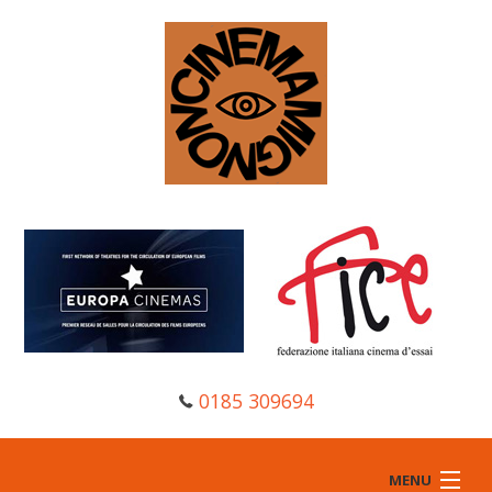
0185 309694
MENU