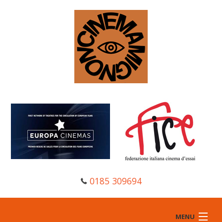
0185 309694
MENU