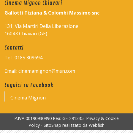
Cinema Mignon Chiavari
Gallotti Tiziana & Colombi Massimo snc
131, Via Martiri Della Liberazione
16043 Chiavari (GE)
Contatti
Tel.: 0185 309694
Email: cinemamignon@msn.com
Seguici su Facebook
Cinema Mignon
P.IVA 00190930990 Rea: GE-291335-
Privacy & Cookie
Policy
-
SitoSnap
realizzato da
Webfish