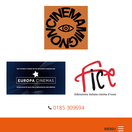
0185 309694
MENU