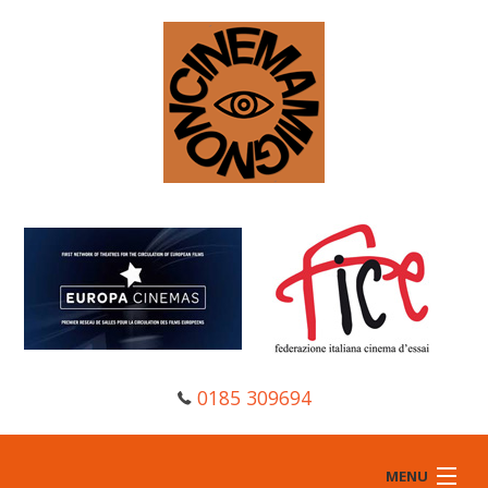
0185 309694
MENU