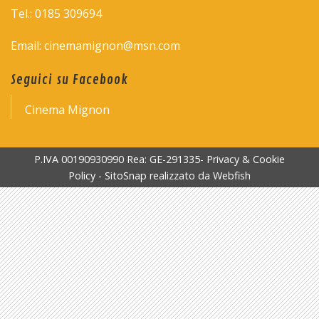
Tel.: 0185 309694
Email: cinemamignon@msn.com
Seguici su Facebook
Cinema Mignon
P.IVA 00190930990 Rea: GE-291335-
Privacy & Cookie
Policy
-
SitoSnap
realizzato da
Webfish