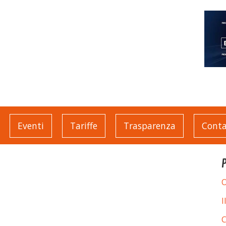
Eventi
Tariffe
Trasparenza
Conta
O
I
C