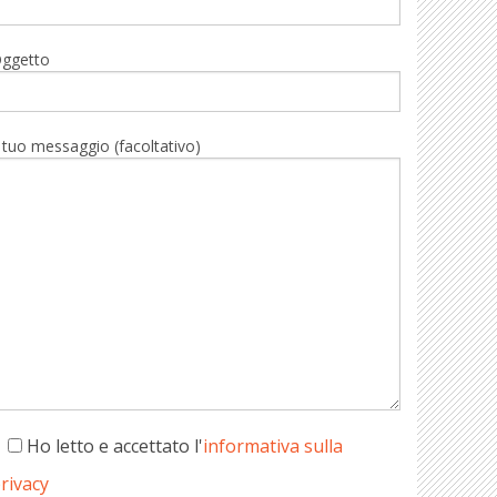
ggetto
l tuo messaggio (facoltativo)
Ho letto e accettato l'
informativa sulla
rivacy