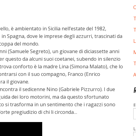
O
T
ello, è ambientato in Sicilia nell’estate del 1982,
T
o in Spagna, dove le imprese degli azzurri, trascinati da
L
 coppa del mondo.
ianni (Samuele Segreto), un giovane di diciassette anni
M
per questo da alcuni suoi coetanei, subendo in silenzio
T
 trova conforto è la madre Lina (Simona Malato), che lo
ntrarsi con il suo compagno, Franco (Enrico
A
ra il giovane.
incontra il sedicenne Nino (Gabriele Pizzurro). I due
uida dei loro motorini, ma da questo sfortunato
o si trasforma in un sentimento che i ragazzi sono
I
orte pregiudizio di chi li circonda…
L