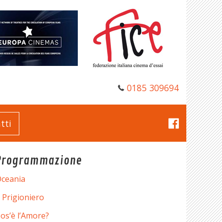
0185 309694
tti
Programmazione
ceania
l Prigioniero
os’è l’Amore?