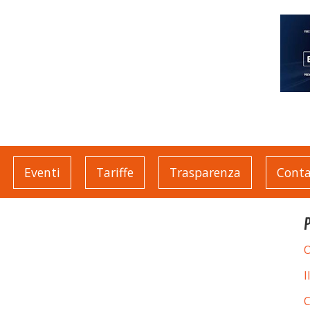
Eventi
Tariffe
Trasparenza
Conta
O
I
C