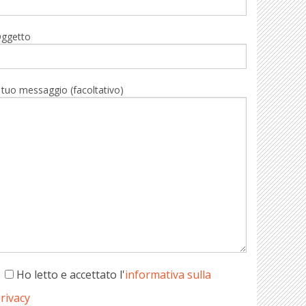
ggetto
l tuo messaggio (facoltativo)
Ho letto e accettato l'
informativa sulla
rivacy