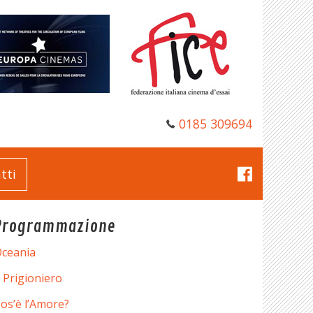
0185 309694
tti
Programmazione
ceania
l Prigioniero
os’è l’Amore?