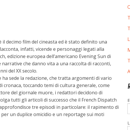
O
T
T
L
il decimo film del cineasta ed è stato definito una
Racconta, infatti, vicende e personaggi legati alla
M
ch, edizione europea dell’americano Evening Sun di
T
e narrative che danno vita a una raccolta di racconti,
nni del XX secolo.
A
 ha sede la redazione, che tratta argomenti di vario
li di cronaca, toccando temi di cultura generale, come
ettore del giornale muore, i redattori decidono di
 tutti gli articoli di successo che il French Dispatch
I
 approfondisce tre episodi in particolare: il rapimento di
a per un duplice omicidio e un reportage sui moti
L