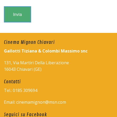
Cinema Mignon Chiavari
Gallotti Tiziana & Colombi Massimo snc
131, Via Martiri Della Liberazione
16043 Chiavari (GE)
Contatti
Tel.: 0185 309694
Email: cinemamignon@msn.com
Seguici su Facebook