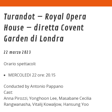
Home
Turandot – Royal Opera
La sala
House – diretta Covent
Programma
Garden di Londra
Eventi
22 marzo 2023
Tariffe
Orario spettacoli:
MERCOLEDI 22 ore: 20.15
Trasparenza
Conducted by Antonio Pappano
Contatti
Cast:
Anna Pirozzi, Yonghoon Lee, Masabane Cecilia
Rangwanasha, Vitalij Kowaljow, Hansung Yoo