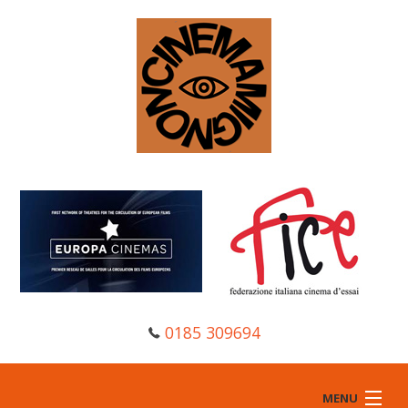
0185 309694
MENU