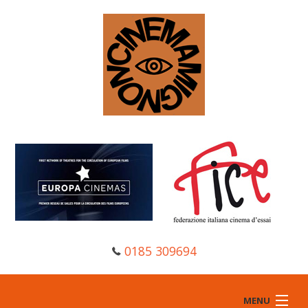
0185 309694
MENU