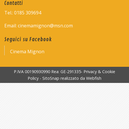
Contatti
Tel.: 0185 309694
Email: cinemamignon@msn.com
Seguici su Facebook
Cinema Mignon
P.IVA 00190930990 Rea: GE-291335-
Privacy & Cookie
Policy
-
SitoSnap
realizzato da
Webfish